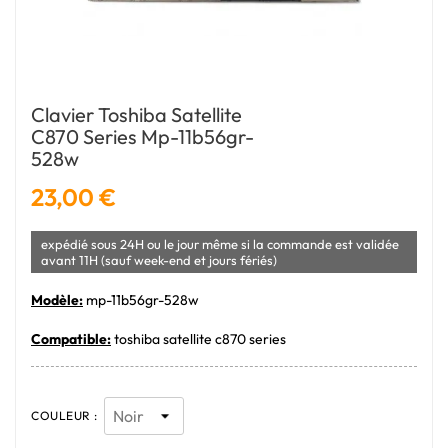
Clavier Toshiba Satellite
C870 Series Mp-11b56gr-
528w
23,00 €
expédié sous 24H ou le jour même si la commande est validée
avant 11H (sauf week-end et jours fériés)
Modèle:
mp-11b56gr-528w
Compatible:
toshiba satellite c870 series
COULEUR :