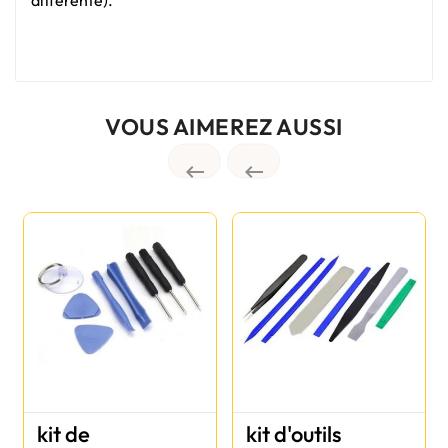
VOUS AIMEREZ AUSSI


kit de
kit d'outils