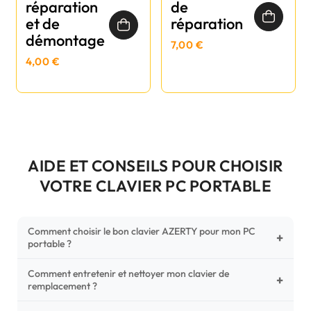
réparation
de
et de
réparation
démontage
7,00 €
4,00 €
AIDE ET CONSEILS POUR CHOISIR
VOTRE CLAVIER PC PORTABLE
Comment choisir le bon clavier AZERTY pour mon PC
+
portable ?
Comment entretenir et nettoyer mon clavier de
Pour ne pas vous tromper, vérifiez trois points critiques sur
+
remplacement ?
votre clavier d'origine : la disposition (AZERTY Français), la
forme de la nappe de connexion (comparez avec nos