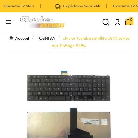
 Garantie 12 Mois |
Expédition Sous 24h | Garantie 12
0

Accueil
TOSHIBA
clavier toshiba satellite c870 series
mp-11b56gr-528w