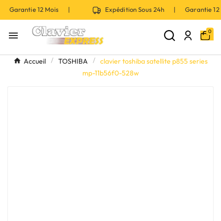
| Garantie 12 Mois |
Expédition Sous 24h | Garantie 1
0

Accueil
TOSHIBA
clavier toshiba satellite p855 series
mp-11b56f0-528w