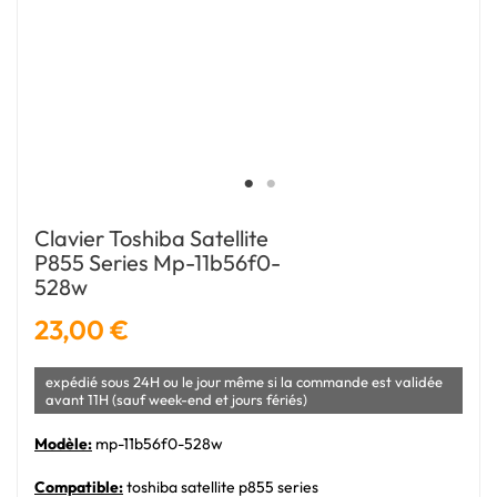
Clavier Toshiba Satellite
P855 Series Mp-11b56f0-
528w
23,00 €
expédié sous 24H ou le jour même si la commande est validée
avant 11H (sauf week-end et jours fériés)
Modèle:
mp-11b56f0-528w
Compatible:
toshiba satellite p855 series