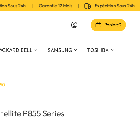
n Sous 24h | Garantie 12 Mois |
Expédition Sous 24h | 
Panier:
0
ACKARD BELL
SAMSUNG
TOSHIBA
150
tellite P855 Series