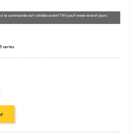
si la commande est validée avant 11H (sauf week-end et jours
5 series
er