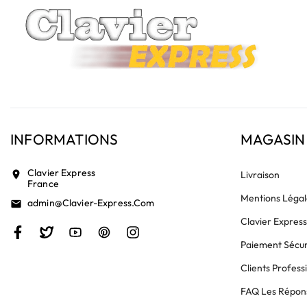
INFORMATIONS
MAGASIN
Clavier Express
location_on
Livraison
France
Mentions Légal
Admin@clavier-Express.com
email
Clavier Expres
Paiement Sécur
Clients Profess
FAQ Les Répons