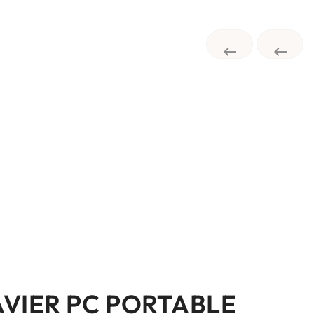


AVIER PC PORTABLE