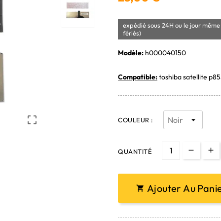
expédié sous 24H ou le jour même 
fériés)
Modèle:
h000040150
Compatible:
toshiba satellite p85

COULEUR :
QUANTITÉ
Ajouter Au Pani
