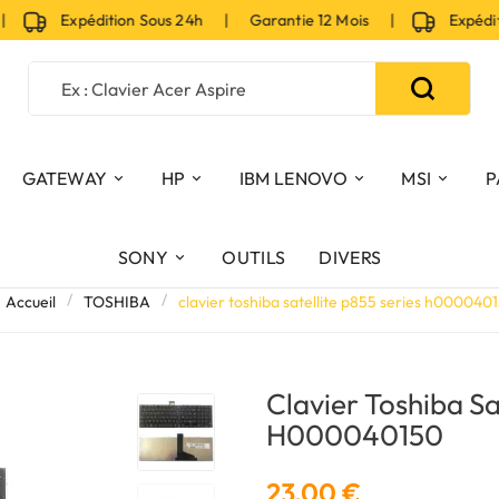
Expédition Sous 24h | Garantie 12 Mois |
Expéditio
GATEWAY
HP
IBM LENOVO
MSI
P
SONY
OUTILS
DIVERS
Accueil
TOSHIBA
clavier toshiba satellite p855 series h000040
Clavier Toshiba Sa
H000040150
23,00 €