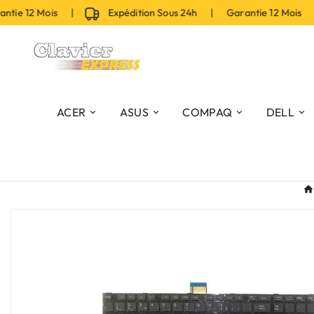
ie 12 Mois |
Expédition Sous 24h | Garantie 12 Mois |
ACER
ASUS
COMPAQ
DELL