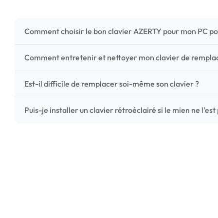
Comment choisir le bon clavier AZERTY pour mon PC po
Pour ne pas vous tromper, vérifiez trois points critiques
Comment entretenir et nettoyer mon clavier de rempl
photos HD) et l'emplacement des fixations (vis ou clips) a
Un entretien régulier prolonge la vie de vos touches. Ut
Est-il difficile de remplacer soi-même son clavier ?
chiffon microfibre très légèrement humide. Évitez tout liqu
C'est une réparation accessible et très économique ! La
Puis-je installer un clavier rétroéclairé si le mien ne l'est
économisez les frais de main-d'œuvre tout en redonnant 
Le rétroéclairage nécessite un connecteur spécifique sur 
vérifiez la présence d'un petit connecteur libre dédié 