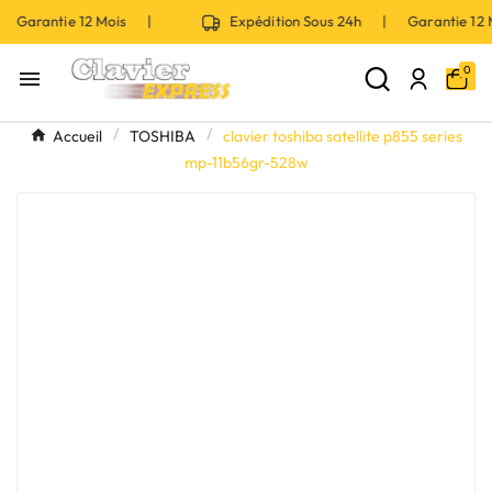
 Garantie 12 Mois |
Expédition Sous 24h | Garantie 12
0

Accueil
TOSHIBA
clavier toshiba satellite p855 series
mp-11b56gr-528w