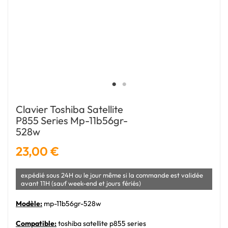
Clavier Toshiba Satellite
P855 Series Mp-11b56gr-
528w
23,00 €
expédié sous 24H ou le jour même si la commande est validée
avant 11H (sauf week-end et jours fériés)
Modèle:
mp-11b56gr-528w
Compatible:
toshiba satellite p855 series