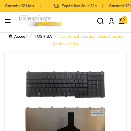
| Garantie 12 Mois |
Expédition Sous 24h | Garantie 1
0

Accueil
TOSHIBA
clavier toshiba satellite c650 series
0kn0-y3lfr03