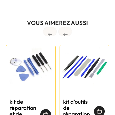
VOUS AIMEREZ AUSSI


kit de
kit d'outils
réparation
de
et de
réparation