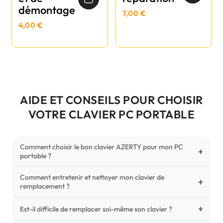
démontage
7,00 €
4,00 €
AIDE ET CONSEILS POUR CHOISIR
VOTRE CLAVIER PC PORTABLE
Comment choisir le bon clavier AZERTY pour mon PC
+
portable ?
Comment entretenir et nettoyer mon clavier de
Pour ne pas vous tromper, vérifiez trois points critiques sur
+
remplacement ?
votre clavier d'origine : la disposition (AZERTY Français), la
forme de la nappe de connexion (comparez avec nos
+
Un entretien régulier prolonge la vie de vos touches.
Est-il difficile de remplacer soi-même son clavier ?
photos HD) et l'emplacement des fixations (vis ou clips) au
Utilisez une bombe à air comprimé pour chasser les
dos du châssis.