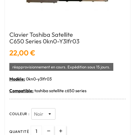
Clavier Toshiba Satellite
C650 Series 0kn0-Y3lfr03
22,00 €
réapprovisionnement en cours. Expédition sous 15 jours.
Modèle:
0kn0-y3lfr03
Compatible:
toshiba satellite c650 series
COULEUR :
QUANTITÉ