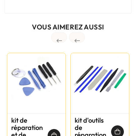
VOUS AIMEREZ AUSSI


kit de
kit d'outils
réparation
de
et de
réparation