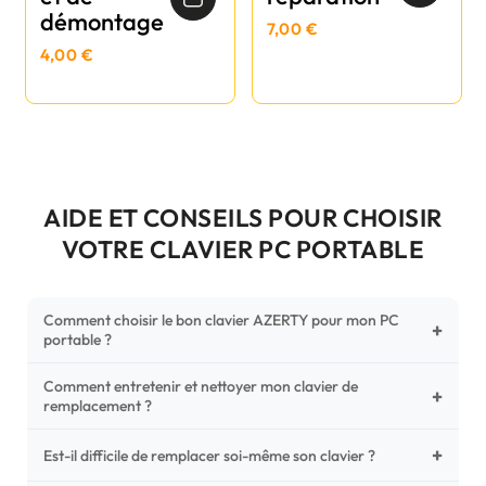
démontage
7,00 €
4,00 €
AIDE ET CONSEILS POUR CHOISIR
VOTRE CLAVIER PC PORTABLE
Comment choisir le bon clavier AZERTY pour mon PC
+
portable ?
Comment entretenir et nettoyer mon clavier de
Pour ne pas vous tromper, vérifiez trois points critiques sur
+
remplacement ?
votre clavier d'origine : la disposition (AZERTY Français), la
forme de la nappe de connexion (comparez avec nos
+
Un entretien régulier prolonge la vie de vos touches.
Est-il difficile de remplacer soi-même son clavier ?
photos HD) et l'emplacement des fixations (vis ou clips) au
Utilisez une bombe à air comprimé pour chasser les
dos du châssis.