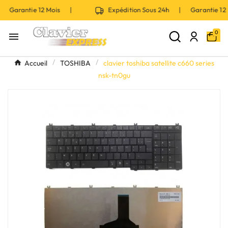
| Garantie 12 Mois |
Expédition Sous 24h | Garantie 1
0

Accueil
TOSHIBA
clavier toshiba satellite c660 series
nsk-tn0gu