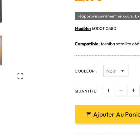
réapprovisionnement en cours. Exp
Modèle:
k000110580
Compatible:
toshiba satellite c66
COULEUR :

QUANTITÉ
Ajouter Au Pani
