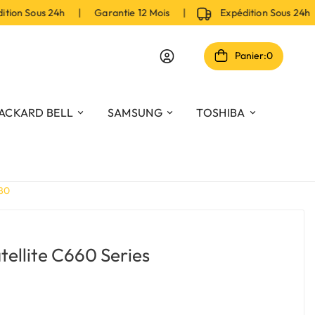
on Sous 24h | Garantie 12 Mois |
Expédition Sous 24h 
Panier:
0
ACKARD BELL
SAMSUNG
TOSHIBA
580
tellite C660 Series