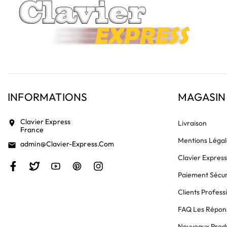
INFORMATIONS
MAGASIN
Clavier Express
location_on
Livraison
France
Mentions Légal
Admin@clavier-Express.com
email
Clavier Expres
Paiement Sécur
Clients Profess
FAQ Les Répons
Nouveaux Produ