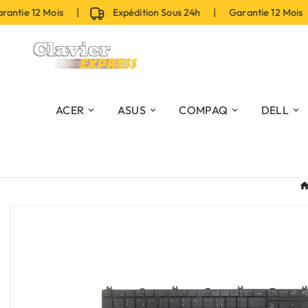
tie 12 Mois |
Expédition Sous 24h | Garantie 12 Mois 
ACER
ASUS
COMPAQ
DELL