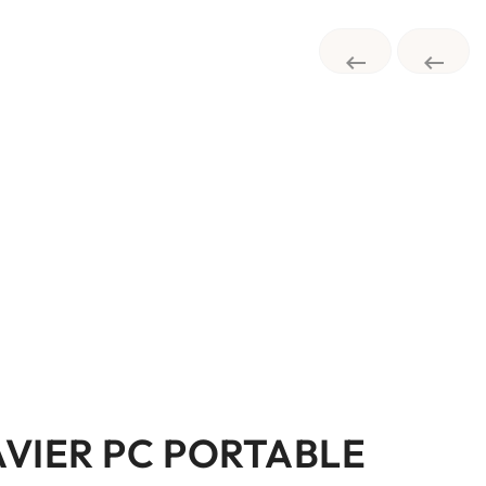


AVIER PC PORTABLE