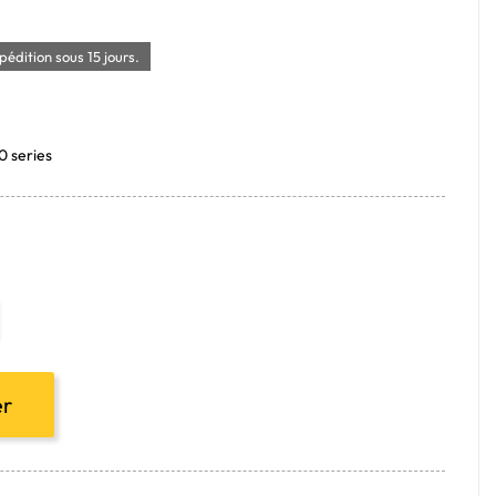
édition sous 15 jours.
0 series
er