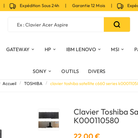
|
Expédition Sous 24h | Garantie 12 Mois |
Expéditi
GATEWAY
HP
IBM LENOVO
MSI
P
SONY
OUTILS
DIVERS
Accueil
TOSHIBA
clavier toshiba satellite c660 series k000110
Clavier Toshiba Sa
K000110580
22,00 €