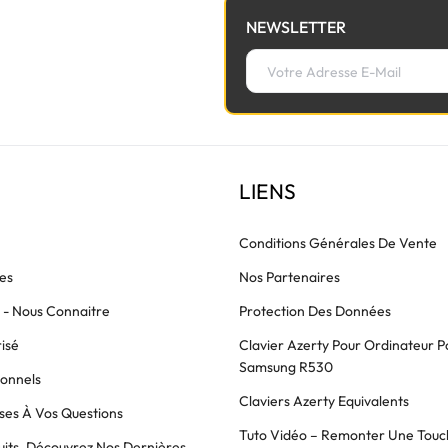
NEWSLETTER
LIENS
Conditions Générales De Vente
es
Nos Partenaires
s - Nous Connaitre
Protection Des Données
isé
Clavier Azerty Pour Ordinateur P
Samsung R530
ionnels
Claviers Azerty Equivalents
es À Vos Questions
Tuto Vidéo – Remonter Une Touc
its, Découvrez Nos Dernières