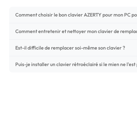
Comment choisir le bon clavier AZERTY pour mon PC po
Pour ne pas vous tromper, vérifiez trois points critiques
Comment entretenir et nettoyer mon clavier de rempl
photos HD) et l'emplacement des fixations (vis ou clips) a
Un entretien régulier prolonge la vie de vos touches. Ut
Est-il difficile de remplacer soi-même son clavier ?
chiffon microfibre très légèrement humide. Évitez tout liqu
C'est une réparation accessible et très économique ! La
Puis-je installer un clavier rétroéclairé si le mien ne l'est
économisez les frais de main-d'œuvre tout en redonnant 
Le rétroéclairage nécessite un connecteur spécifique sur 
vérifiez la présence d'un petit connecteur libre dédié 