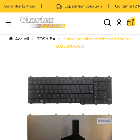
 Garantie 12 Mois |
Expédition Sous 24h | Garantie 12
0

Accueil
TOSHIBA
clavier toshiba satellite c660 series
6037b0047813