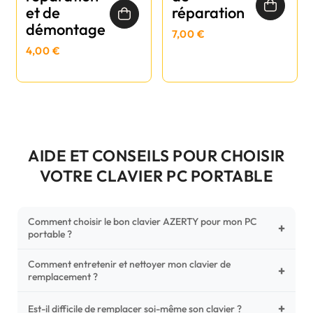
et de
réparation
démontage
7,00 €
4,00 €
AIDE ET CONSEILS POUR CHOISIR
VOTRE CLAVIER PC PORTABLE
Comment choisir le bon clavier AZERTY pour mon PC
+
portable ?
Comment entretenir et nettoyer mon clavier de
Pour ne pas vous tromper, vérifiez trois points critiques sur
+
remplacement ?
votre clavier d'origine : la disposition (AZERTY Français), la
forme de la nappe de connexion (comparez avec nos
+
Un entretien régulier prolonge la vie de vos touches.
Est-il difficile de remplacer soi-même son clavier ?
photos HD) et l'emplacement des fixations (vis ou clips) au