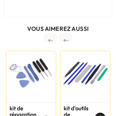
VOUS AIMEREZ AUSSI


kit de
kit d'outils
réparation
de