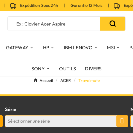
Expédition Sous 24h | Garantie 12 Mois |
Expéditi
GATEWAY
HP
IBM LENOVO
MSI
P
SONY
OUTILS
DIVERS
Accueil
ACER
Travelmate
Série
M
Sélectionner une série