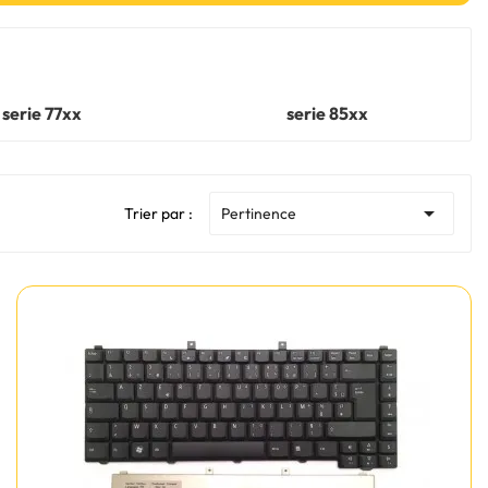
serie 77xx
serie 85xx

Trier par :
Pertinence