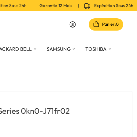
on Sous 24h | Garantie 12 Mois |
Expédition Sous 24h |
Panier:
0
ACKARD BELL
SAMSUNG
TOSHIBA
 Series 0kn0-J71fr02