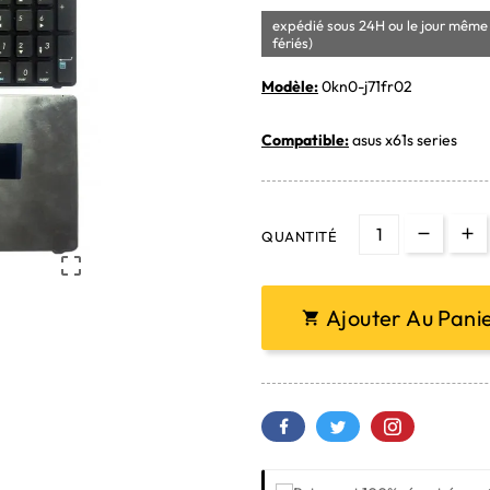
expédié sous 24H ou le jour même 
fériés)
Modèle:
0kn0-j71fr02
Compatible:
asus x61s series
QUANTITÉ

Ajouter Au Pani
