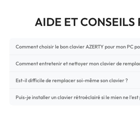
AIDE ET CONSEILS
Comment choisir le bon clavier AZERTY pour mon PC po
Pour ne pas vous tromper, vérifiez trois points critiques
Comment entretenir et nettoyer mon clavier de rempl
photos HD) et l'emplacement des fixations (vis ou clips) a
Un entretien régulier prolonge la vie de vos touches. Ut
Est-il difficile de remplacer soi-même son clavier ?
chiffon microfibre très légèrement humide. Évitez tout liqu
C'est une réparation accessible et très économique ! La
Puis-je installer un clavier rétroéclairé si le mien ne l'est
économisez les frais de main-d'œuvre tout en redonnant 
Le rétroéclairage nécessite un connecteur spécifique sur 
vérifiez la présence d'un petit connecteur libre dédié 