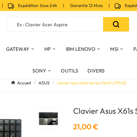
Expédition Sous 24h | Garantie 12 Mois |
Expéditi
GATEWAY
HP
IBM LENOVO
MSI
P
SONY
OUTILS
DIVERS
Accueil
ASUS
clavier asus x61s series 0kn0-j71fr02
Clavier Asus X61s
21,00 €