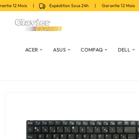
tie 12 Mois |
Expédition Sous 24h | Garantie 12 Mois |
ACER
ASUS
COMPAQ
DELL