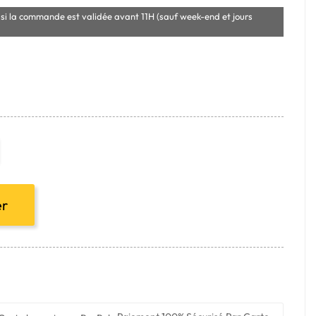
si la commande est validée avant 11H (sauf week-end et jours
er