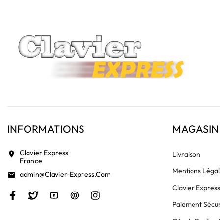
INFORMATIONS
MAGASIN
Clavier Express
location_on
Livraison
France
Mentions Légal
Admin@clavier-Express.com
email
Clavier Expres
Paiement Sécur