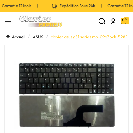
Garantie 12 Mois |
Expédition Sous 24h | Garantie 12 
0

Accueil
ASUS
clavier asus g51 series mp-09q36ch-5282