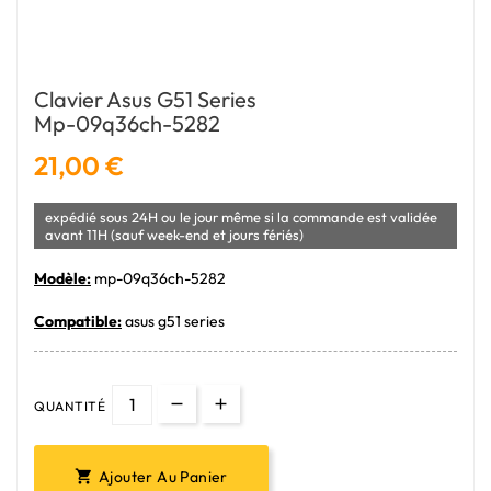
Clavier Asus G51 Series
Mp-09q36ch-5282
21,00 €
expédié sous 24H ou le jour même si la commande est validée
avant 11H (sauf week-end et jours fériés)
Modèle:
mp-09q36ch-5282
Compatible:
asus g51 series
QUANTITÉ
Ajouter Au Panier
