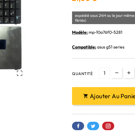
expédié sous 24H ou le jour même 
fériés)
Modèle:
mp-10a76f0-5281
Compatible:
asus g51 series

QUANTITÉ
Ajouter Au Pani
