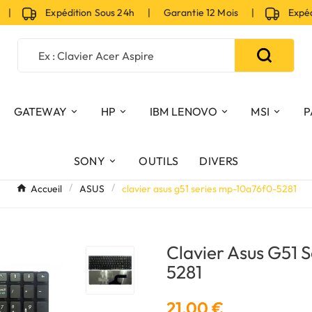
|
Expédition Sous 24h | Garantie 12 Mois |
Expéditi
GATEWAY
HP
IBM LENOVO
MSI
P
SONY
OUTILS
DIVERS
Accueil
ASUS
clavier asus g51 series mp-10a76f0-5281
Clavier Asus G51 
5281
21,00 €