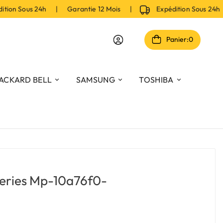
on Sous 24h | Garantie 12 Mois |
Expédition Sous 24h |
Panier:
0
ACKARD BELL
SAMSUNG
TOSHIBA
Series Mp-10a76f0-