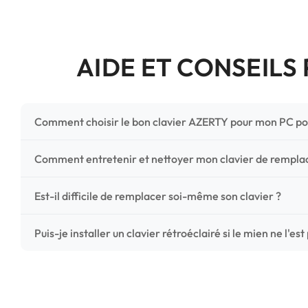
AIDE ET CONSEILS
Comment choisir le bon clavier AZERTY pour mon PC po
Pour ne pas vous tromper, vérifiez trois points critiques
Comment entretenir et nettoyer mon clavier de rempl
photos HD) et l'emplacement des fixations (vis ou clips) a
Un entretien régulier prolonge la vie de vos touches. Ut
Est-il difficile de remplacer soi-même son clavier ?
chiffon microfibre très légèrement humide. Évitez tout liqu
C'est une réparation accessible et très économique ! La
Puis-je installer un clavier rétroéclairé si le mien ne l'est
économisez les frais de main-d'œuvre tout en redonnant 
Le rétroéclairage nécessite un connecteur spécifique sur 
vérifiez la présence d'un petit connecteur libre dédié 