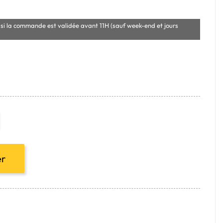
si la commande est validée avant 11H (sauf week-end et jours
er