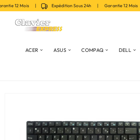
tie 12 Mois |
Expédition Sous 24h | Garantie 12 Mois 
ACER
ASUS
COMPAQ
DELL