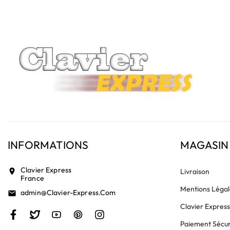
INFORMATIONS
MAGASIN
Clavier Express
location_on
Livraison
France
Mentions Légal
Admin@clavier-Express.com
email
Clavier Expres
Paiement Sécur