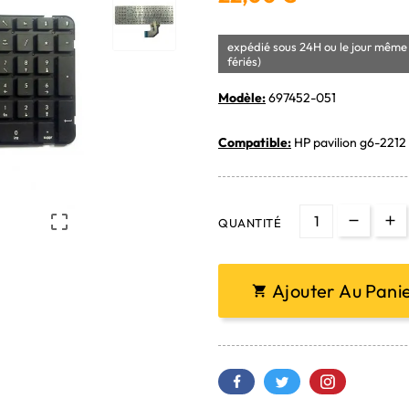
expédié sous 24H ou le jour même 
fériés)
Modèle:
697452-051
Compatible:
HP pavilion g6-2212 

QUANTITÉ
Ajouter Au Pani
