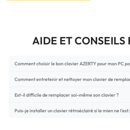
AIDE ET CONSEILS
Comment choisir le bon clavier AZERTY pour mon PC po
Pour ne pas vous tromper, vérifiez trois points critiques
Comment entretenir et nettoyer mon clavier de rempl
photos HD) et l'emplacement des fixations (vis ou clips) a
Un entretien régulier prolonge la vie de vos touches. Ut
Est-il difficile de remplacer soi-même son clavier ?
chiffon microfibre très légèrement humide. Évitez tout liqu
C'est une réparation accessible et très économique ! La
Puis-je installer un clavier rétroéclairé si le mien ne l'est
économisez les frais de main-d'œuvre tout en redonnant 
Le rétroéclairage nécessite un connecteur spécifique sur 