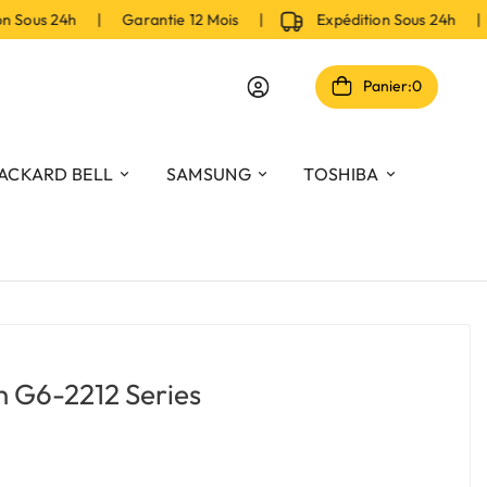
Sous 24h | Garantie 12 Mois |
Expédition Sous 24h | G
Panier:
0
ACKARD BELL
SAMSUNG
TOSHIBA
n G6-2212 Series