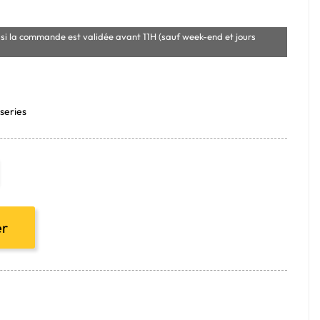
si la commande est validée avant 11H (sauf week-end et jours
series
er