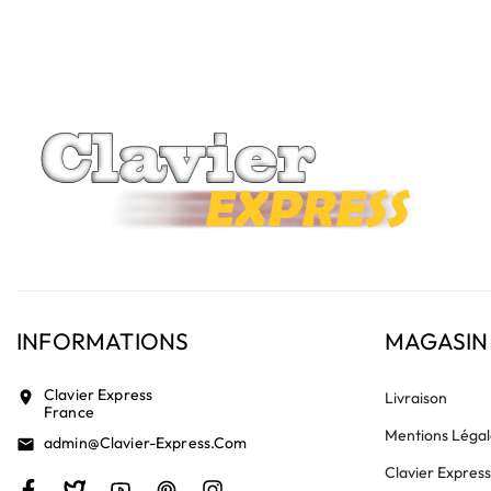
vérifiez la présence d'un petit connecteur libre dédié 
INFORMATIONS
MAGASIN
Clavier Express
location_on
Livraison
France
Mentions Légal
Admin@clavier-Express.com
email
Clavier Expres