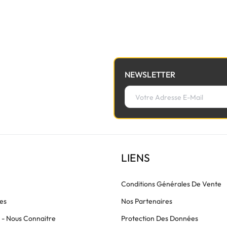
à la nappe de lumière avant de commander.
NEWSLETTER
LIENS
Conditions Générales De Vente
es
Nos Partenaires
s - Nous Connaitre
Protection Des Données