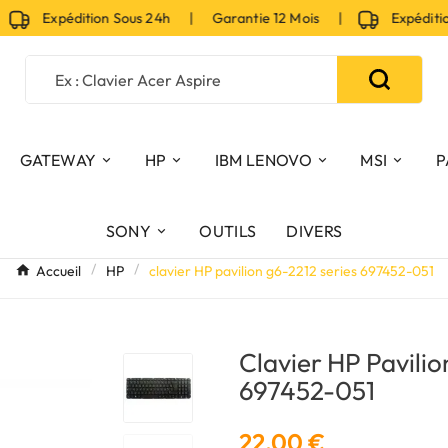
Expédition Sous 24h | Garantie 12 Mois |
Expédition 
GATEWAY
HP
IBM LENOVO
MSI
P
SONY
OUTILS
DIVERS
Accueil
HP
clavier HP pavilion g6-2212 series 697452-051
Clavier HP Pavilio
697452-051
22,00 €