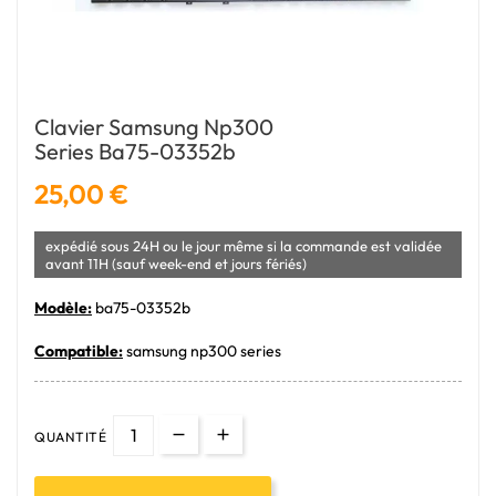
Clavier Samsung Np300
Series Ba75-03352b
25,00 €
expédié sous 24H ou le jour même si la commande est validée
avant 11H (sauf week-end et jours fériés)
Modèle:
ba75-03352b
Compatible:
samsung np300 series
QUANTITÉ