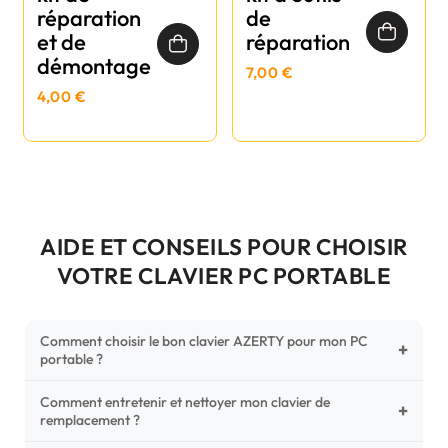
réparation
de
et de
réparation
démontage
7,00 €
4,00 €
AIDE ET CONSEILS POUR CHOISIR
VOTRE CLAVIER PC PORTABLE
Comment choisir le bon clavier AZERTY pour mon PC
+
portable ?
Comment entretenir et nettoyer mon clavier de
Pour ne pas vous tromper, vérifiez trois points critiques sur
+
remplacement ?
votre clavier d'origine : la disposition (AZERTY Français), la
forme de la nappe de connexion (comparez avec nos