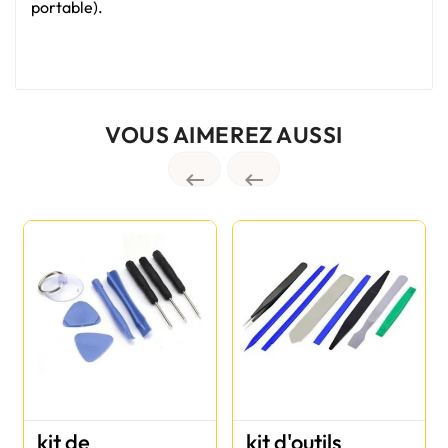
portable).
VOUS AIMEREZ AUSSI


kit de
kit d'outils