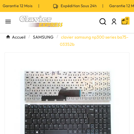
Garantie 12 Mois |
Expédition Sous 24h | Garantie 12 
0

Accueil
SAMSUNG
clavier samsung np300 series ba75-
03352b