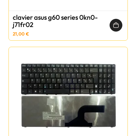
clavier asus g60 series 0kn0-
j71fr02
21,00 €