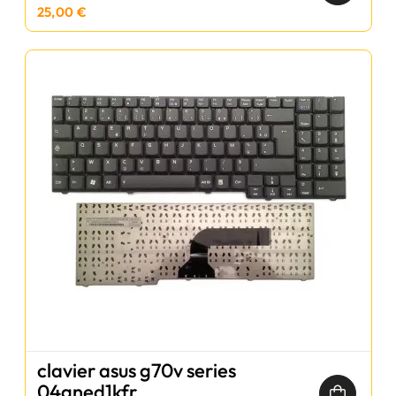
25,00 €
clavier asus g70v series
04gned1kfr