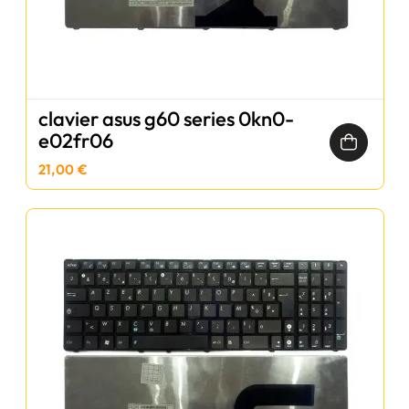
clavier asus g60 series 0kn0-
e02fr06
21,00 €