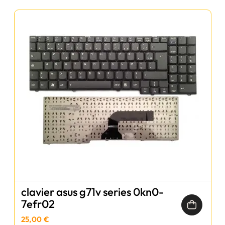
clavier asus g71v series 0kn0-
7efr02
25,00 €