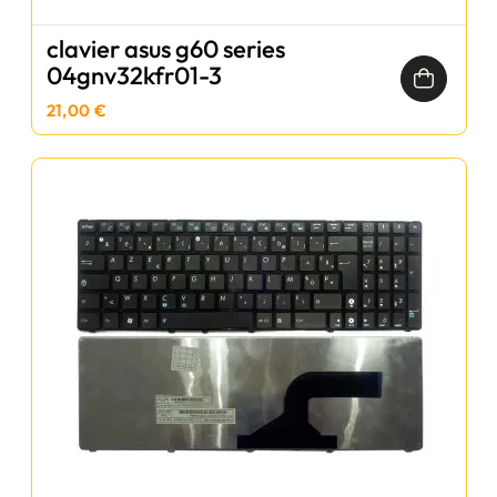
clavier asus g60 series
04gnv32kfr01-3
21,00 €