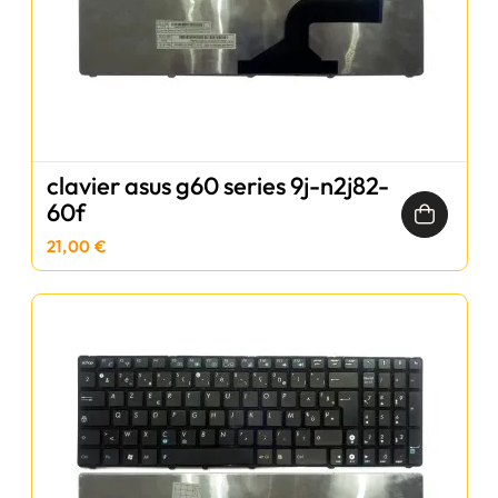
clavier asus g60 series 9j-n2j82-
60f
21,00 €