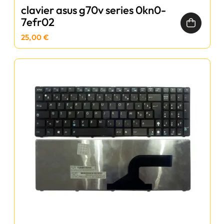
clavier asus g70v series 0kn0-
7efr02
25,00 €