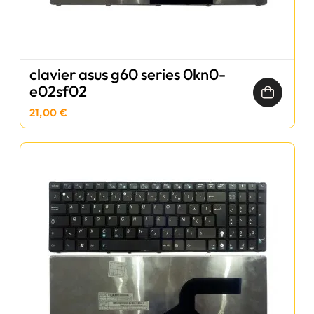
clavier asus g60 series 0kn0-
e02sf02
21,00 €