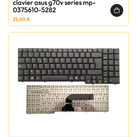
clavier asus g70v series mp-
0375610-5282
25,00 €