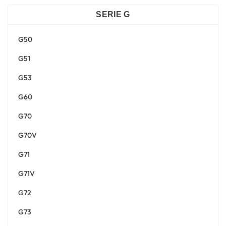
SERIE G
G50
G51
G53
G60
G70
G70V
G71
G71V
G72
G73