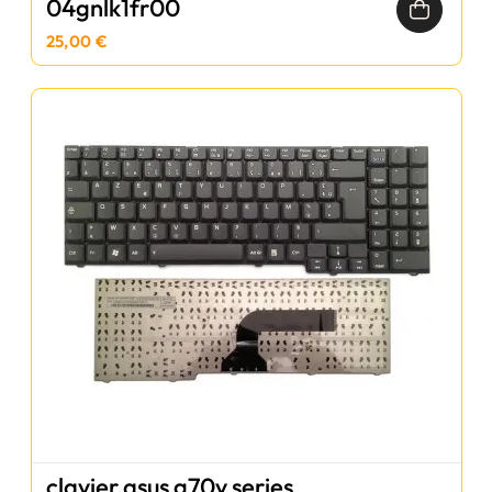
04gnlk1fr00
25,00 €
clavier asus g70v series