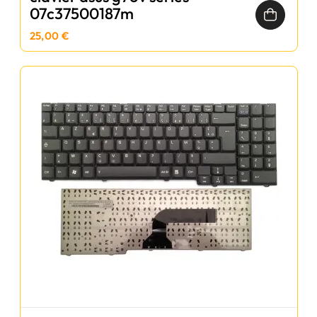
07c37500187m
25,00 €