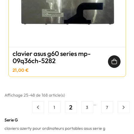
clavier asus g60 series mp-
09q36ch-5282
21,00 €
Affichage 25-48 de 168 article(s)
…
2


1
3
7
Serie G
claviers azerty pour ordinateurs portables asus serie g