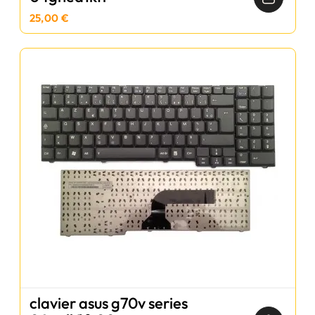
25,00 €
clavier asus g70v series