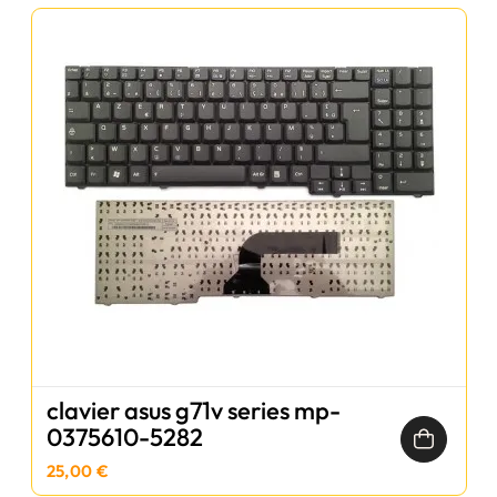
clavier asus g71v series mp-
0375610-5282
25,00 €