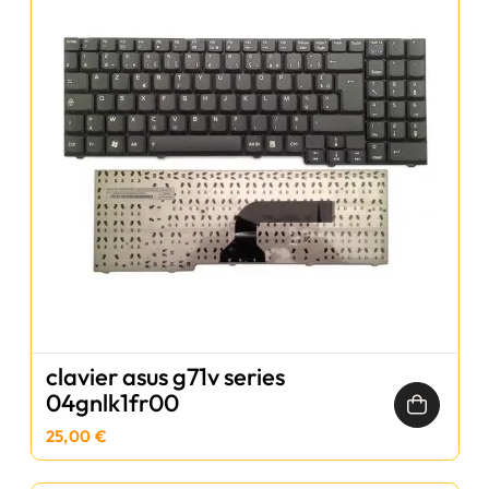
clavier asus g71v series
04gnlk1fr00
25,00 €