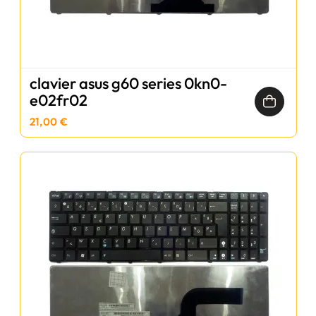
clavier asus g60 series 0kn0-
e02fr02
21,00 €