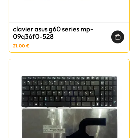
clavier asus g60 series mp-
09q36f0-528
21,00 €